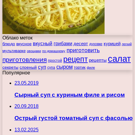
Облако меток
вкусный
грибами
курицей
десерт
блюдо
вкусное
духовке
легкий
приготовить
мультиварке
овощами
по-домашнему
салат
рецепт
приготовления
рецепты
простой
сыром
суп
секреты
слоеный
тортик
супа
филе
Популярное
23.05.2019
Сырный суп с куриным филе и рисом
20.09.2018
Острый густой томатный суп с фасолью
13.02.2025