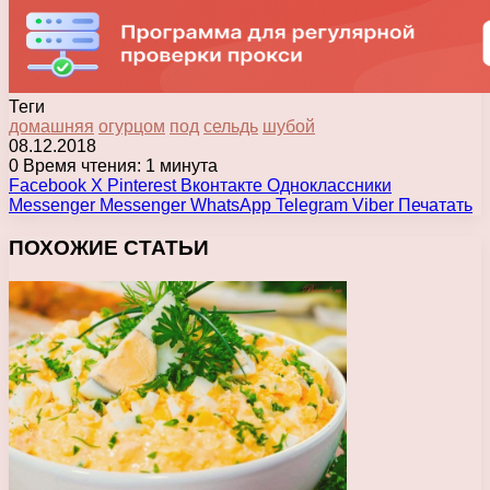
Теги
домашняя
огурцом
под
сельдь
шубой
08.12.2018
0
Время чтения: 1 минута
Facebook
X
Pinterest
Вконтакте
Одноклассники
Messenger
Messenger
WhatsApp
Telegram
Viber
Печатать
ПОХОЖИЕ СТАТЬИ