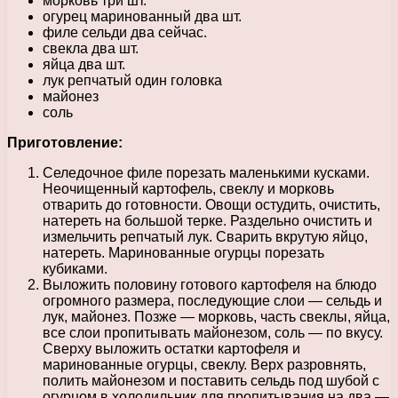
морковь три шт.
огурец маринованный два шт.
филе сельди два сейчас.
свекла два шт.
яйца два шт.
лук репчатый один головка
майонез
соль
Приготовление:
Селедочное филе порезать маленькими кусками.
Неочищенный картофель, свеклу и морковь
отварить до готовности. Овощи остудить, очистить,
натереть на большой терке. Раздельно очистить и
измельчить репчатый лук. Сварить вкрутую яйцо,
натереть. Маринованные огурцы порезать
кубиками.
Выложить половину готового картофеля на блюдо
огромного размера, последующие слои — сельдь и
лук, майонез. Позже — морковь, часть свеклы, яйца,
все слои пропитывать майонезом, соль — по вкусу.
Сверху выложить остатки картофеля и
маринованные огурцы, свеклу. Верх разровнять,
полить майонезом и поставить сельдь под шубой с
огурцом в холодильник для пропитывания на два —