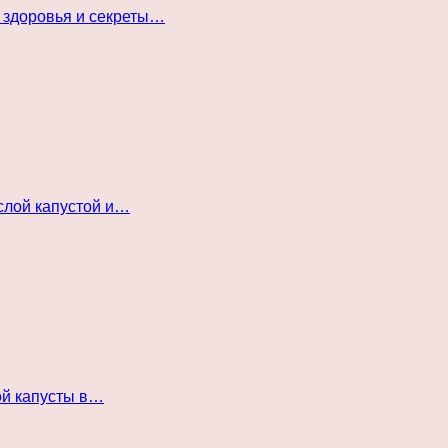
 здоровья и секреты…
слой капустой и…
ой капусты в…