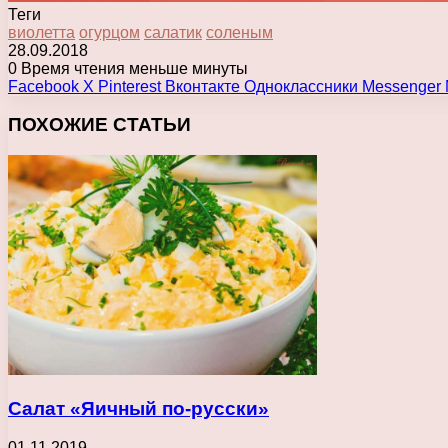
Теги
виолетта
огурцом
салатик
соленым
28.09.2018
0
Время чтения меньше минуты
Facebook
X
Pinterest
Вконтакте
Одноклассники
Messenger
ПОХОЖИЕ СТАТЬИ
Салат «Яичный по-русски»
01.11.2019