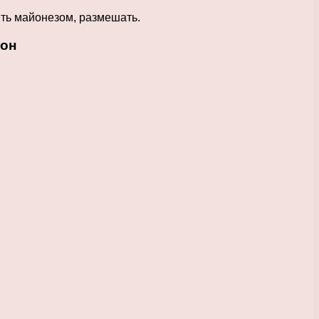
ить майонезом, размешать.
сон