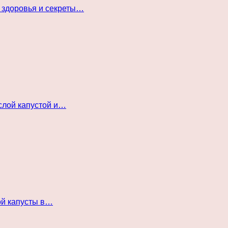
 здоровья и секреты…
слой капустой и…
ой капусты в…