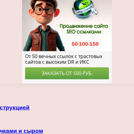
нструкцией
ичками и сыром