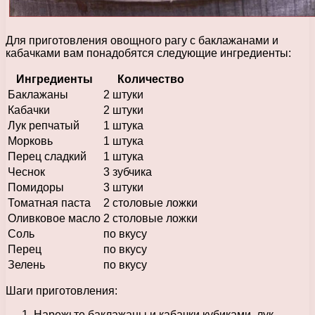
Для приготовления овощного рагу с баклажанами и
кабачками вам понадобятся следующие ингредиенты:
Ингредиенты
Количество
Баклажаны
2 штуки
Кабачки
2 штуки
Лук репчатый
1 штука
Морковь
1 штука
Перец сладкий
1 штука
Чеснок
3 зубчика
Помидоры
3 штуки
Томатная паста
2 столовые ложки
Оливковое масло
2 столовые ложки
Соль
по вкусу
Перец
по вкусу
Зелень
по вкусу
Шаги приготовления:
Нарежьте баклажаны и кабачки кубиками, лук —