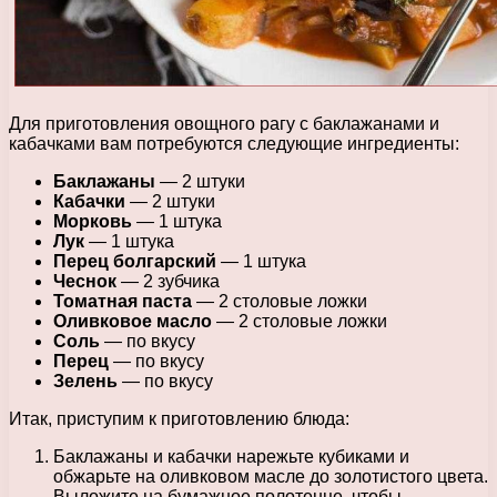
Для приготовления овощного рагу с баклажанами и
кабачками вам потребуются следующие ингредиенты:
Баклажаны
— 2 штуки
Кабачки
— 2 штуки
Морковь
— 1 штука
Лук
— 1 штука
Перец болгарский
— 1 штука
Чеснок
— 2 зубчика
Томатная паста
— 2 столовые ложки
Оливковое масло
— 2 столовые ложки
Соль
— по вкусу
Перец
— по вкусу
Зелень
— по вкусу
Итак, приступим к приготовлению блюда:
Баклажаны и кабачки нарежьте кубиками и
обжарьте на оливковом масле до золотистого цвета.
Выложите на бумажное полотенце, чтобы