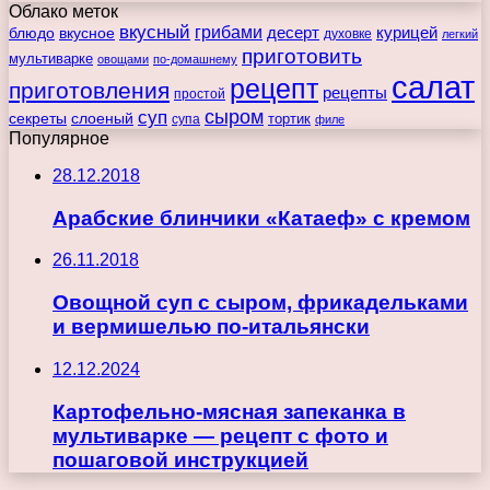
Облако меток
вкусный
грибами
курицей
десерт
блюдо
вкусное
духовке
легкий
приготовить
мультиварке
овощами
по-домашнему
салат
рецепт
приготовления
рецепты
простой
сыром
суп
секреты
слоеный
тортик
супа
филе
Популярное
28.12.2018
Арабские блинчики «Катаеф» с кремом
26.11.2018
Овощной суп с сыром, фрикадельками
и вермишелью по-итальянски
12.12.2024
Картофельно-мясная запеканка в
мультиварке — рецепт с фото и
пошаговой инструкцией