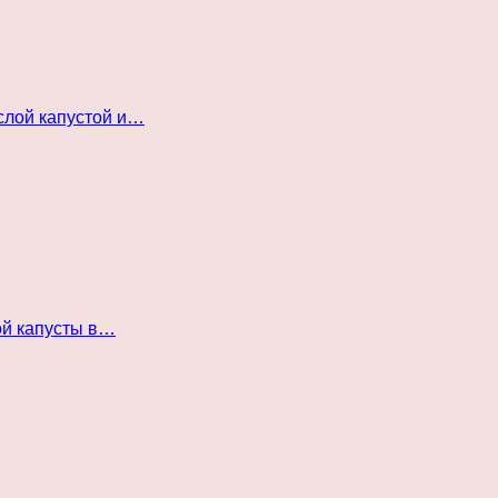
слой капустой и…
ой капусты в…