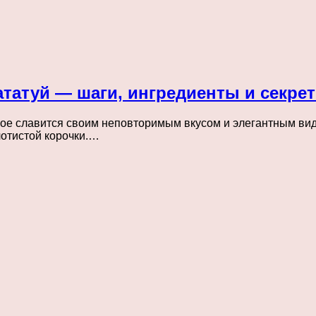
ататуй — шаги, ингредиенты и секре
рое славится своим неповторимым вкусом и элегантным вид
лотистой корочки.…