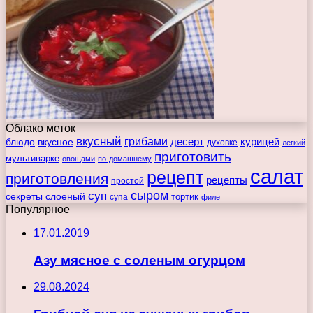
Облако меток
вкусный
грибами
курицей
десерт
блюдо
вкусное
духовке
легкий
приготовить
мультиварке
овощами
по-домашнему
салат
рецепт
приготовления
рецепты
простой
сыром
суп
секреты
слоеный
тортик
супа
филе
Популярное
17.01.2019
Азу мясное с соленым огурцом
29.08.2024