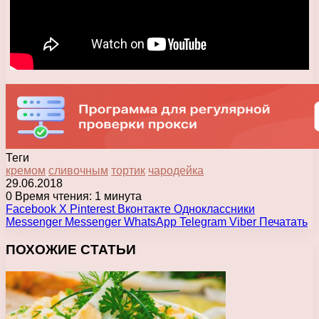
Теги
кремом
сливочным
тортик
чародейка
29.06.2018
0
Время чтения: 1 минута
Facebook
X
Pinterest
Вконтакте
Одноклассники
Messenger
Messenger
WhatsApp
Telegram
Viber
Печатать
ПОХОЖИЕ СТАТЬИ