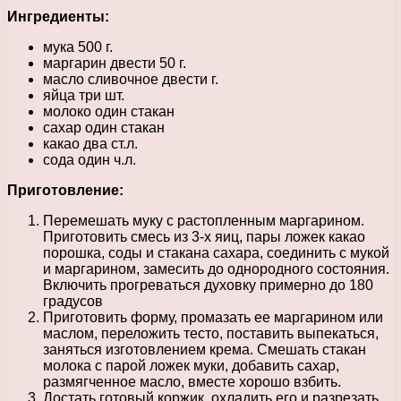
Ингредиенты:
мука 500 г.
маргарин двести 50 г.
масло сливочное двести г.
яйца три шт.
молоко один стакан
сахар один стакан
какао два ст.л.
сода один ч.л.
Приготовление:
Перемешать муку с растопленным маргарином.
Приготовить смесь из 3-х яиц, пары ложек какао
порошка, соды и стакана сахара, соединить с мукой
и маргарином, замесить до однородного состояния.
Включить прогреваться духовку примерно до 180
градусов
Приготовить форму, промазать ее маргарином или
маслом, переложить тесто, поставить выпекаться,
заняться изготовлением крема. Смешать стакан
молока с парой ложек муки, добавить сахар,
размягченное масло, вместе хорошо взбить.
Достать готовый коржик, охладить его и разрезать