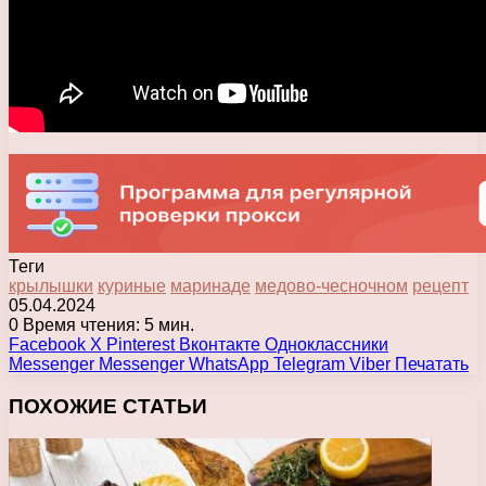
Теги
крылышки
куриные
маринаде
медово-чесночном
рецепт
05.04.2024
0
Время чтения: 5 мин.
Facebook
X
Pinterest
Вконтакте
Одноклассники
Messenger
Messenger
WhatsApp
Telegram
Viber
Печатать
ПОХОЖИЕ СТАТЬИ