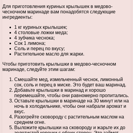
Для приготовления куриных крылышек в медово-
чесночном маринаде вам понадобятся следующие
ингредиенты:
1 кг куриных крылышек;
4 столовые ложки меда;
4 зубчика чеснока;
Сок 1 лимона;
Соль и перец по вкусу;
Растительное масло для жарки.
Чтобы приготовить крылышки в медово-чесночном
маринаде, следуйте этим шагам:
Смешайте мед, измельченный чеснок, лимонный
сок, соль и перец в миске. Это будет ваш маринад.
Добавьте крылышки в маринад и хорошо
перемешайте, чтобы они равномерно пропитались.
Оставьте крылышки в маринаде на 30 минут или на
ночь в холодильнике, чтобы они набрали аромат и
вкус.
Разогрейте сковороду с растительным маслом на
среднем огне.
Выложите крылышки на сковороду и жарьте их до
золотистой корочки с обеих сторон. Это займет