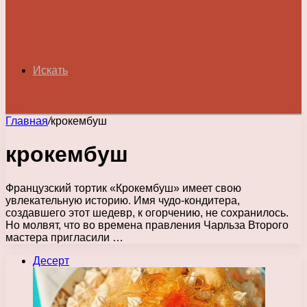
Искать
Главная
/
крокембуш
крокембуш
Французский тортик «Крокембуш» имеет свою
увлекательную историю. Имя чудо-кондитера,
создавшего этот шедевр, к огорчению, не сохранилось.
Но молвят, что во времена правления Чарльза Второго
мастера пригласили …
Десерт