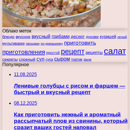
Облако меток
вкусный
грибами
курицей
десерт
блюдо
вкусное
духовке
легкий
приготовить
мультиварке
овощами
по-домашнему
салат
рецепт
приготовления
рецепты
простой
сыром
суп
секреты
слоеный
тортик
супа
филе
Популярное
11.08.2025
Ленивые голубцы с рисом и фаршем —
быстрый и вкусный рецепт
08.12.2025
Как приготовить нежный и ароматный
рассыпчатый плов из свинины, который
сразит ваших гостей наповал