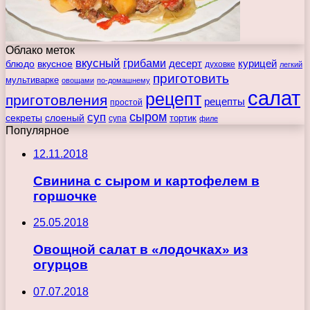
Облако меток
вкусный
грибами
курицей
десерт
блюдо
вкусное
духовке
легкий
приготовить
мультиварке
овощами
по-домашнему
салат
рецепт
приготовления
рецепты
простой
сыром
суп
секреты
слоеный
тортик
супа
филе
Популярное
12.11.2018
Свинина с сыром и картофелем в
горшочке
25.05.2018
Овощной салат в «лодочках» из
огурцов
07.07.2018