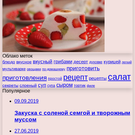
Облако меток
вкусный
грибами
курицей
десерт
блюдо
вкусное
духовке
легкий
приготовить
мультиварке
овощами
по-домашнему
салат
рецепт
приготовления
рецепты
простой
сыром
суп
секреты
слоеный
тортик
супа
филе
Популярное
09.09.2019
Закуска с соленой семгой и творожным
муссом
27.06.2019