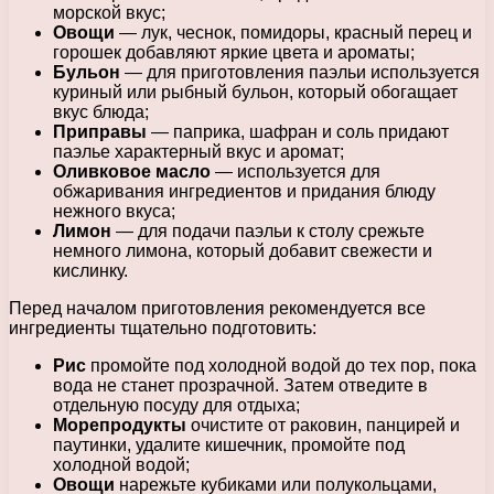
морской вкус;
Овощи
— лук, чеснок, помидоры, красный перец и
горошек добавляют яркие цвета и ароматы;
Бульон
— для приготовления паэльи используется
куриный или рыбный бульон, который обогащает
вкус блюда;
Приправы
— паприка, шафран и соль придают
паэлье характерный вкус и аромат;
Оливковое масло
— используется для
обжаривания ингредиентов и придания блюду
нежного вкуса;
Лимон
— для подачи паэльи к столу срежьте
немного лимона, который добавит свежести и
кислинку.
Перед началом приготовления рекомендуется все
ингредиенты тщательно подготовить:
Рис
промойте под холодной водой до тех пор, пока
вода не станет прозрачной. Затем отведите в
отдельную посуду для отдыха;
Морепродукты
очистите от раковин, панцирей и
паутинки, удалите кишечник, промойте под
холодной водой;
Овощи
нарежьте кубиками или полукольцами,