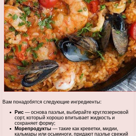
Вам понадобятся следующие ингредиенты:
Рис
— основа паэльи, выбирайте круглозерновой
сорт, который хорошо впитывает жидкость и
сохраняет форму;
Морепродукты
— такие как креветки, мидии,
кальмары или осьминоги, придают паэлье свежий