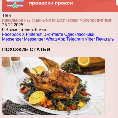
Теги
идеальное
изысканными
классическая
морепродуктами
25.12.2025
0
Время чтения: 6 мин.
Facebook
X
Pinterest
Вконтакте
Одноклассники
Messenger
Messenger
WhatsApp
Telegram
Viber
Печатать
ПОХОЖИЕ СТАТЬИ