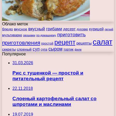
Облако меток
вкусный
грибами
курицей
десерт
блюдо
вкусное
духовке
легкий
приготовить
мультиварке
овощами
по-домашнему
салат
рецепт
приготовления
рецепты
простой
сыром
суп
секреты
слоеный
тортик
супа
филе
Популярное
31.03.2026
Рис с тушенкой — простой и
питательный рецепт
22.11.2018
Слоеный картофельный салат со
шпротами и маслинами
19.07.2019