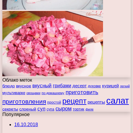
Облако меток
вкусный
грибами
курицей
десерт
блюдо
вкусное
духовке
легкий
приготовить
мультиварке
овощами
по-домашнему
салат
рецепт
приготовления
рецепты
простой
сыром
суп
секреты
слоеный
тортик
супа
филе
Популярное
16.10.2018