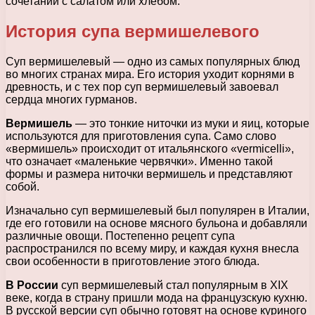
сочетании с салатом или хлебом.
История супа вермишелевого
Суп вермишелевый — одно из самых популярных блюд
во многих странах мира. Его история уходит корнями в
древность, и с тех пор суп вермишелевый завоевал
сердца многих гурманов.
Вермишель
— это тонкие ниточки из муки и яиц, которые
используются для приготовления супа. Само слово
«вермишель» происходит от итальянского «vermicelli»,
что означает «маленькие червячки». Именно такой
формы и размера ниточки вермишель и представляют
собой.
Изначально суп вермишелевый был популярен в Италии,
где его готовили на основе мясного бульона и добавляли
различные овощи. Постепенно рецепт супа
распространился по всему миру, и каждая кухня внесла
свои особенности в приготовление этого блюда.
В России
суп вермишелевый стал популярным в XIX
веке, когда в страну пришли мода на французскую кухню.
В русской версии суп обычно готовят на основе куриного