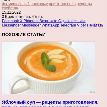
вермишелевый
полезные
приготовления
рецепты
свойства
15.11.2022
0
Время чтения: 4 мин.
Facebook
X
Pinterest
Вконтакте
Одноклассники
Messenger
Messenger
WhatsApp
Telegram
Viber
Печатать
ПОХОЖИЕ СТАТЬИ
Яблочный суп — рецепты приготовления,