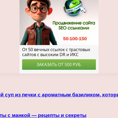
 суп из печки с ароматным базиликом, котор
еты с манкой — рецепты и секреты