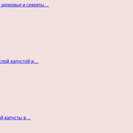
 здоровья и секреты…
слой капустой и…
ой капусты в…