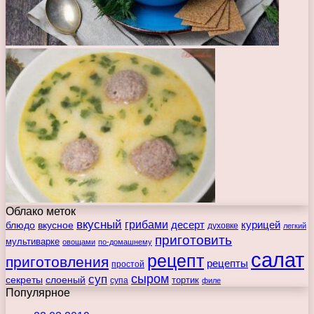
Облако меток
вкусный
грибами
курицей
десерт
блюдо
вкусное
духовке
легкий
приготовить
мультиварке
овощами
по-домашнему
салат
рецепт
приготовления
рецепты
простой
сыром
суп
секреты
слоеный
тортик
супа
филе
Популярное