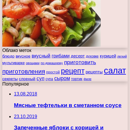
Облако меток
вкусный
грибами
курицей
десерт
блюдо
вкусное
духовке
легкий
приготовить
мультиварке
овощами
по-домашнему
салат
рецепт
приготовления
рецепты
простой
сыром
суп
секреты
слоеный
тортик
супа
филе
Популярное
13.08.2018
Мясные тефтельки в сметанном соусе
23.10.2019
Запеченные яблоки с корицей и