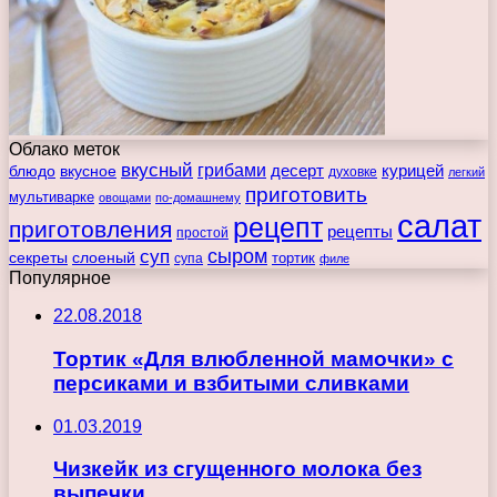
Облако меток
вкусный
грибами
курицей
десерт
блюдо
вкусное
духовке
легкий
приготовить
мультиварке
овощами
по-домашнему
салат
рецепт
приготовления
рецепты
простой
сыром
суп
секреты
слоеный
тортик
супа
филе
Популярное
22.08.2018
Тортик «Для влюбленной мамочки» с
персиками и взбитыми сливками
01.03.2019
Чизкейк из сгущенного молока без
выпечки