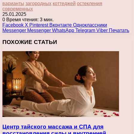
варианты
загородных
коттеджей
остекления
современных
25.01.2025
0
Время чтения: 3 мин.
Facebook
X
Pinterest
Вконтакте
Одноклассники
Messenger
Messenger
WhatsApp
Telegram
Viber
Печатать
ПОХОЖИЕ СТАТЬИ
Центр тайского массажа и СПА для
восстановления силы и внутренней