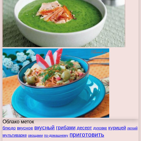
Облако меток
вкусный
грибами
курицей
десерт
блюдо
вкусное
духовке
легкий
приготовить
мультиварке
овощами
по-домашнему