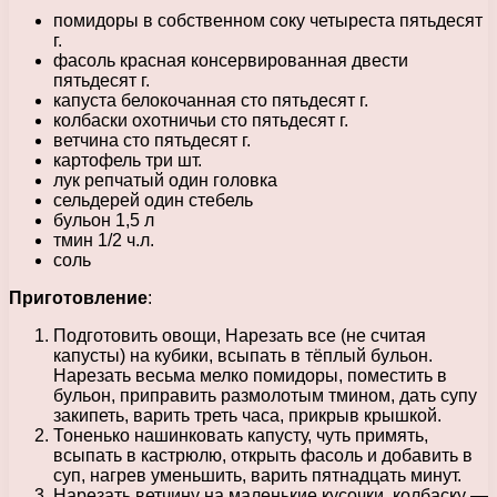
помидоры в собственном соку четыреста пятьдесят
г.
фасоль красная консервированная двести
пятьдесят г.
капуста белокочанная сто пятьдесят г.
колбаски охотничьи сто пятьдесят г.
ветчина сто пятьдесят г.
картофель три шт.
лук репчатый один головка
сельдерей один стебель
бульон 1,5 л
тмин 1/2 ч.л.
соль
Приготовление
:
Подготовить овощи, Нарезать все (не считая
капусты) на кубики, всыпать в тёплый бульон.
Нарезать весьма мелко помидоры, поместить в
бульон, приправить размолотым тмином, дать супу
закипеть, варить треть часа, прикрыв крышкой.
Тоненько нашинковать капусту, чуть примять,
всыпать в кастрюлю, открыть фасоль и добавить в
суп, нагрев уменьшить, варить пятнадцать минут.
Нарезать ветчину на маленькие кусочки, колбаску —