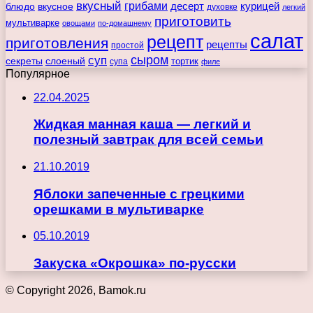
вкусный
грибами
курицей
десерт
блюдо
вкусное
духовке
легкий
приготовить
мультиварке
овощами
по-домашнему
салат
рецепт
приготовления
рецепты
простой
сыром
суп
секреты
слоеный
тортик
супа
филе
Популярное
22.04.2025
Жидкая манная каша — легкий и
полезный завтрак для всей семьи
21.10.2019
Яблоки запеченные с грецкими
орешками в мультиварке
05.10.2019
Закуска «Окрошка» по-русски
© Copyright 2026, Bamok.ru