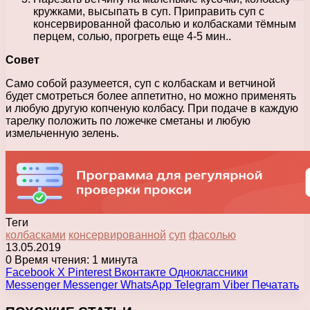
кружками, высыпать в суп. Приправить суп с
консервированной фасолью и колбасками тёмным
перцем, солью, прогреть еще 4-5 мин..
Совет
Само собой разумеется, суп с колбаскам и ветчиной
будет смотреться более аппетитно, но можно применять
и любую другую копченую колбасу. При подаче в каждую
тарелку положить по ложечке сметаны и любую
измельченную зелень.
Теги
колбасками
консервированной
суп
фасолью
13.05.2019
0
Время чтения: 1 минута
Facebook
X
Pinterest
Вконтакте
Одноклассники
Messenger
Messenger
WhatsApp
Telegram
Viber
Печатать