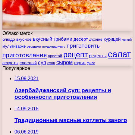
Облако меток
вкусный
грибами
курицей
десерт
блюдо
вкусное
духовке
легкий
приготовить
мультиварке
овощами
по-домашнему
салат
рецепт
приготовления
рецепты
простой
сыром
суп
секреты
слоеный
тортик
супа
филе
Популярное
15.09.2021
Азербайджанский суп: рецепты и
особенности приготовления
14.09.2018
Традиционные мясные котлеты заного
06.06.2019