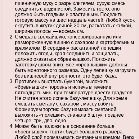
пшеничную муку с разрыхлителем, сухую смесь
соединить с водянистой. Замесить тесто, оно
должно быть гладким и эластичным. Поделить
готовую массу на шестнадцать частей. Любой кусок
скрутить в жгутик длиной 20 см, раскатать скалкой,
ширина полосы — восемь см.
Смешать свежайшую, консервированную или
размороженную вишню с сахаром и картофельным
крахмалом. В середину раскатанной лепешки
положить ягоды, края соединить и защипать,
должно оказаться «бревнышко». Положить
заготовку швом вниз. Все «бревнышки» должны
быть монотонного размера. Одну лепешку загрузить
без вишневой внутренности, это будет база.
Противень выстлать бумагой, выложить
«бревнышки» порознь и испечь в течение
пятнадцать мин. при температуре двести градусов.
Не считая этого испечь базу-лепешку. Для крема
смешать сметану с сахаром , массу взбить.
Формируем тортик: базу намазать сметаной,
выложить «полешки», сначала 5 штук, позднее
четыре, три, два, одно.
Может быть положить в основание больше
«бревнышек», тортик будет большего размера.
Любой слой промазывать сметанным кремом. Верх