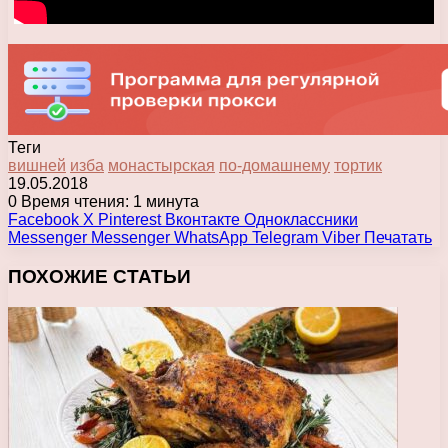
Теги
вишней
изба
монастырская
по-домашнему
тортик
19.05.2018
0
Время чтения: 1 минута
Facebook
X
Pinterest
Вконтакте
Одноклассники
Messenger
Messenger
WhatsApp
Telegram
Viber
Печатать
ПОХОЖИЕ СТАТЬИ