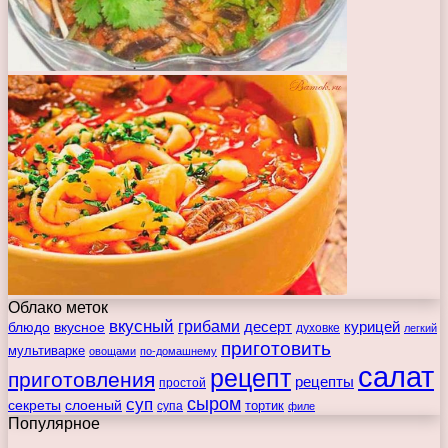
Облако меток
вкусный
грибами
курицей
десерт
блюдо
вкусное
духовке
легкий
приготовить
мультиварке
овощами
по-домашнему
салат
рецепт
приготовления
рецепты
простой
сыром
суп
секреты
слоеный
тортик
супа
филе
Популярное