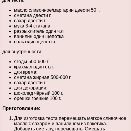
для теста:
масло сливочное/маргарин двести 50 г.
сметана двести г.
сахар двести г.
мука 3-4 стакана
разрыхлитель один ч.л.
ванилин один щепотка
соль один щепотка
для внутренности:
ягоды 500-600 г
крахмал один ст.л.
для крема:
сметана жирная 500-600 г
сахар двести г.
для декорации:
шоколад чёрный 100 г.
орешки грецкие 100 г.
Приготовление:
Для изготовка теста перемешать мягкое сливочное
масло с сахаром и ванилином из пакетика.
Добавить сметану, перемешать. Смешать