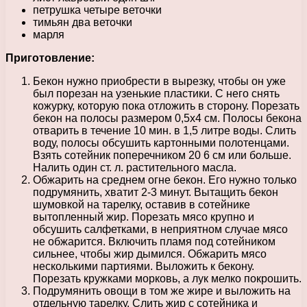
петрушка четыре веточки
тимьян два веточки
марля
Приготовление:
Бекон нужно приобрести в вырезку, чтобы он уже
был порезан на узенькие пластики. С него снять
кожурку, которую пока отложить в сторону. Порезать
бекон на полосы размером 0,5х4 см. Полосы бекона
отварить в течение 10 мин. в 1,5 литре воды. Слить
воду, полосы обсушить картонными полотенцами.
Взять сотейник поперечником 20 6 см или больше.
Налить один ст. л. растительного масла.
Обжарить на среднем огне бекон. Его нужно только
подрумянить, хватит 2-3 минут. Вытащить бекон
шумовкой на тарелку, оставив в сотейнике
вытопленный жир. Порезать мясо крупно и
обсушить салфетками, в неприятном случае мясо
не обжарится. Включить пламя под сотейником
сильнее, чтобы жир дымился. Обжарить мясо
несколькими партиями. Выложить к бекону.
Порезать кружками морковь, а лук мелко покрошить.
Подрумянить овощи в том же жире и выложить на
отдельную тарелку. Слить жир с сотейника и