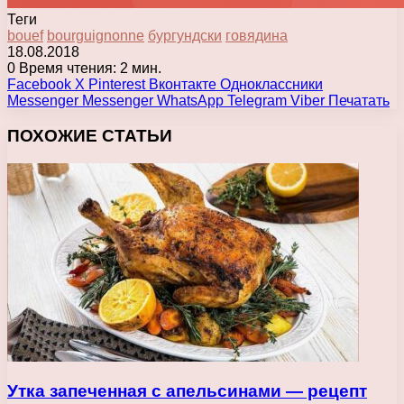
Теги
bouef
bourguignonne
бургундски
говядина
18.08.2018
0
Время чтения: 2 мин.
Facebook
X
Pinterest
Вконтакте
Одноклассники
Messenger
Messenger
WhatsApp
Telegram
Viber
Печатать
ПОХОЖИЕ СТАТЬИ
Утка запеченная с апельсинами — рецепт