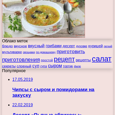
Облако меток
вкусный
грибами
курицей
десерт
блюдо
вкусное
духовке
легкий
приготовить
мультиварке
овощами
по-домашнему
салат
рецепт
приготовления
рецепты
простой
сыром
суп
секреты
слоеный
тортик
супа
филе
Популярное
17.05.2019
Чипсы с сыром и помидорами на
закуску
22.02.2019
Десерт «Пьяные абрикосы»