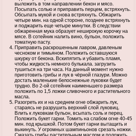
выложить в том направлении бекон и мясо.
Посыпать солью и приправить перцем, встряхнуть.
Обсыпать мукой и снова встряхнуть. Обжарить
четыре мин. на одной стороне, позднее встряхнуть
и поджарить еще четыре минутки. В следствии
обжаренная мука образует неширокую корочку на
мясе. В сотейник налить вино, бульон, положить
томатную пасту.
Приправить раскрошенным лавром, давленым
чесноком и тимьяном. Положить оставшуюся
шкурку от бекона. Вскипятить и убавить пламя,
чтобы жидкость немного булькала. загрузить
тушиться на три часа. На данный момент нужно
приготовить грибы и лук в чёрной глазури. Можно
достать маленькие белоснежные луковки будет
трудно. Во 2-ой сотейник наименьшего размера
положить по 1,5 ложки сливочного и растительного
масла.
Разогреть их и на среднем огне обжарить лук,
стараясь не разрушить верхний слой луковиц.
Влить к луковкам бульон, всыпать соль и перец.
Положить букет гарни. Томить на слабом огне 40-45
мин. под крышкой. Потом букет гарни вытащить и
выкинуть. У огромных шампиньонов срезать ножки.
Смазать грибы растительным маслом и положить