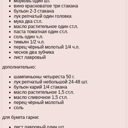
морковь один шт.
вино красноватое три стакана
бульон 2-3 стакана
лук репчатый один головка
мука два ст.л.
масло растительное один ст.л.
паста томатная один ст.л.
соль один ч.л.
тимьян 1/2 ч.л.
перец чёрный молотый 1/4 ч.л.
чеснок два зубчика
лист лавровый
дополнительно:
шампиньоны четыреста 50 г.
лук репчатый небольшой 24-48 шт.
бульон карий 1/4 стакана
масло растительное 1,5 ст.л.
масло сливочное 1,5 ст.л.
перец чёрный молотый
соль
для букета гарни:
лист лавровый один шт.