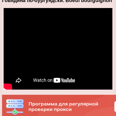
Говядина по-бургундски. Boeuf bourguignon