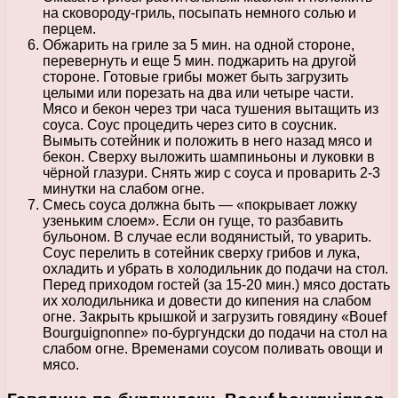
на сковороду-гриль, посыпать немного солью и
перцем.
Обжарить на гриле за 5 мин. на одной стороне,
перевернуть и еще 5 мин. поджарить на другой
стороне. Готовые грибы может быть загрузить
целыми или порезать на два или четыре части.
Мясо и бекон через три часа тушения вытащить из
соуса. Соус процедить через сито в соусник.
Вымыть сотейник и положить в него назад мясо и
бекон. Сверху выложить шампиньоны и луковки в
чёрной глазури. Снять жир с соуса и проварить 2-3
минутки на слабом огне.
Смесь соуса должна быть — «покрывает ложку
узеньким слоем». Если он гуще, то разбавить
бульоном. В случае если водянистый, то уварить.
Соус перелить в сотейник сверху грибов и лука,
охладить и убрать в холодильник до подачи на стол.
Перед приходом гостей (за 15-20 мин.) мясо достать
их холодильника и довести до кипения на слабом
огне. Закрыть крышкой и загрузить говядину «Bouef
Bourguignonne» по-бургундски до подачи на стол на
слабом огне. Временами соусом поливать овощи и
мясо.