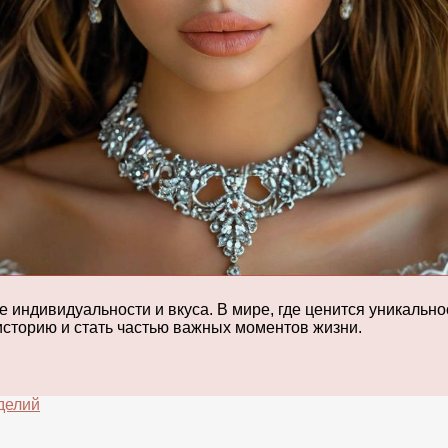
 индивидуальности и вкуса. В мире, где ценится уникально
историю и стать частью важных моментов жизни.
делий