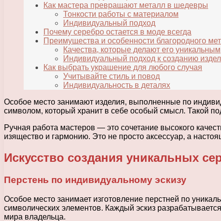
Как мастера превращают металл в шедевры
Тонкости работы с материалом
Индивидуальный подход
Почему серебро остается в моде всегда
Преимущества и особенности благородного ме
Качества, которые делают его уникальным
Индивидуальный подход к созданию изде
Как выбрать украшение для любого случая
Учитывайте стиль и повод
Индивидуальность в деталях
Особое место занимают изделия, выполненные по индивиду
символом, который хранит в себе особый смысл. Такой по
Ручная работа мастеров — это сочетание высокого качест
изящество и гармонию. Это не просто аксессуар, а настоя
Искусство создания уникальных се
Перстень по индивидуальному эскизу
Особое место занимает изготовление перстней по уникаль
символических элементов. Каждый эскиз разрабатывается 
мира владельца.