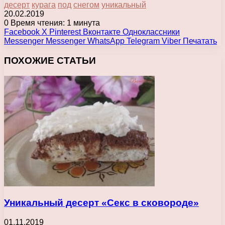
десерт
курага
под
снегом
уникальный
20.02.2019
0
Время чтения: 1 минута
Facebook
X
Pinterest
Вконтакте
Одноклассники
Messenger
Messenger
WhatsApp
Telegram
Viber
Печатать
ПОХОЖИЕ СТАТЬИ
Уникальный десерт «Секс в сковороде»
01.11.2019