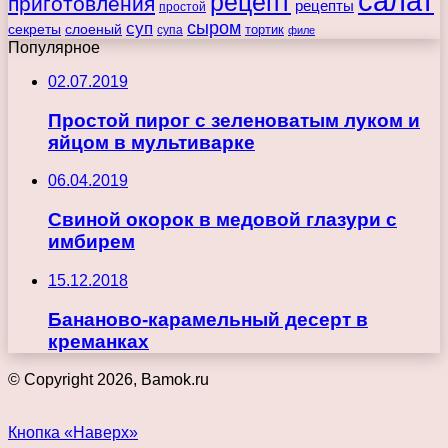
салат
рецепт
приготовления
рецепты
простой
сыром
суп
секреты
слоеный
тортик
супа
филе
Популярное
02.07.2019
Простой пирог с зеленоватым луком и
яйцом в мультиварке
06.04.2019
Свиной окорок в медовой глазури с
имбирем
15.12.2018
Бананово-карамельный десерт в
креманках
© Copyright 2026, Bamok.ru
Кнопка «Наверх»