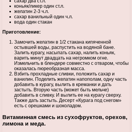
сахар два ст.л.
коньяк/ликер один ст.л.
желатин 2-3 ч.л.
сахар ванильный один ч.л.
вода один стакан
Приготовление:
Замочить желатин в 1/2 стакана кипяченной
остывшей воды, распустить на водяной бане.
Залить курагу, насыпать сахар, налить коньяк,
варить минут двадцать на негромком огне.
Измельчить в блендере совместно с отваром, чтобы
оказалась пюреобразная масса.
Взбить прохладные сливки, положить сахар и
ванилин. Поделить желатин напополам, одну часть
добавить в курагу, вылить в креманки и дать
застыть. Вторую часть (может быть мельче)
добавить в сливку. И вылить ее на курагу сверху.
Также дать застыть. Десерт «Курага под снегом»
есть с орешками и шоколадом.
Витаминная смесь из сухофруктов, орехов,
лимона и меда.