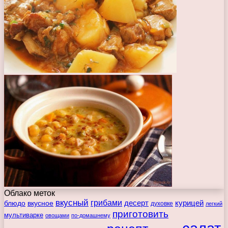
Облако меток
вкусный
грибами
курицей
десерт
блюдо
вкусное
духовке
легкий
приготовить
мультиварке
овощами
по-домашнему