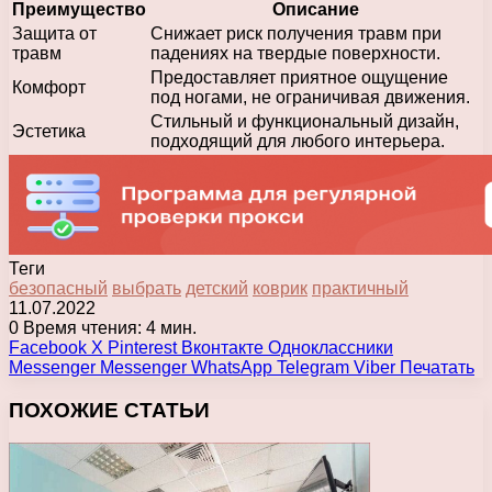
Преимущество
Описание
Защита от
Снижает риск получения травм при
травм
падениях на твердые поверхности.
Предоставляет приятное ощущение
Комфорт
под ногами, не ограничивая движения.
Стильный и функциональный дизайн,
Эстетика
подходящий для любого интерьера.
Теги
безопасный
выбрать
детский
коврик
практичный
11.07.2022
0
Время чтения: 4 мин.
Facebook
X
Pinterest
Вконтакте
Одноклассники
Messenger
Messenger
WhatsApp
Telegram
Viber
Печатать
ПОХОЖИЕ СТАТЬИ