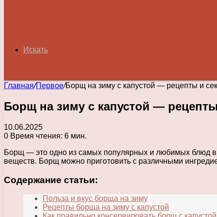
Искать
Главная
/
Первое
/
Борщ на зиму с капустой — рецепты и се
Борщ на зиму с капустой — рецепт
10.06.2025
0
Время чтения: 6 мин.
Борщ — это одно из самых популярных и любимых блюд в 
веществ. Борщ можно приготовить с различными ингредиен
Содержание статьи:
Польза и вкус борща на зиму
Рецепты борща на зиму с капустой
Как правильно консервировать борщ с капустой