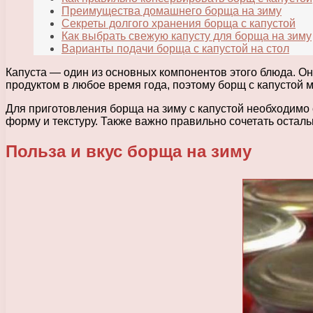
Преимущества домашнего борща на зиму
Секреты долгого хранения борща с капустой
Как выбрать свежую капусту для борща на зиму
Варианты подачи борща с капустой на стол
Капуста — один из основных компонентов этого блюда. Она
продуктом в любое время года, поэтому борщ с капустой 
Для приготовления борща на зиму с капустой необходимо 
форму и текстуру. Также важно правильно сочетать осталь
Польза и вкус борща на зиму