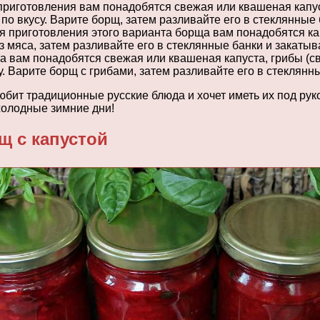
приготовления вам понадобятся свежая или квашеная капуст
и по вкусу. Варите борщ, затем разливайте его в стеклянные
я приготовления этого варианта борща вам понадобятся капу
ез мяса, затем разливайте его в стеклянные банки и закатыв
та вам понадобятся свежая или квашеная капуста, грибы (св
су. Варите борщ с грибами, затем разливайте его в стеклянн
юбит традиционные русские блюда и хочет иметь их под рук
холодные зимние дни!
щ с капустой