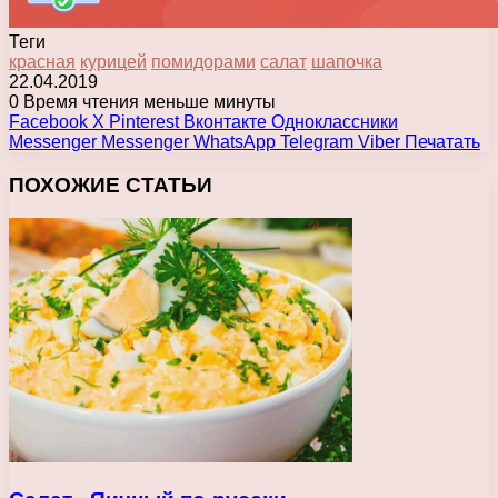
Теги
красная
курицей
помидорами
салат
шапочка
22.04.2019
0
Время чтения меньше минуты
Facebook
X
Pinterest
Вконтакте
Одноклассники
Messenger
Messenger
WhatsApp
Telegram
Viber
Печатать
ПОХОЖИЕ СТАТЬИ