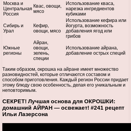
Москва и
Использование кваса,
Квас, овощи,
Центральная
нарезка ингредиентов
мясо
Россия
кубиками
Использование кефира или
Сибирь и
Кефир,
йогурта, возможность
Урал
овощи, мясо
добавления ягод или
грибов
Айран,
Южные
овощи,
Использование айрана,
регионы
зелень,
добавление острых специй
специи
Таким образом, окрошка на айране имеет множество
разновидностей, которые отличаются составом и
способом приготовления. Каждый регион России придает
этому блюду свою особенность, делая его уникальным и
неповторимым.
СЕКРЕТ! Лучшая основа для ОКРОШКИ:
домашний АЙРАН — освежает! #241 рецепт
Ильи Лазерсона