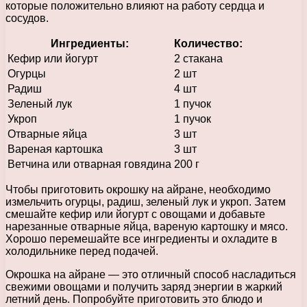
которые положительно влияют на работу сердца и
сосудов.
Ингредиенты:
Количество:
Кефир или йогурт
2 стакана
Огурцы
2 шт
Радиш
4 шт
Зеленый лук
1 пучок
Укроп
1 пучок
Отварные яйца
3 шт
Вареная картошка
3 шт
Ветчина или отварная говядина
200 г
Чтобы приготовить окрошку на айране, необходимо
измельчить огурцы, радиш, зеленый лук и укроп. Затем
смешайте кефир или йогурт с овощами и добавьте
нарезанные отварные яйца, вареную картошку и мясо.
Хорошо перемешайте все ингредиенты и охладите в
холодильнике перед подачей.
Окрошка на айране — это отличный способ насладиться
свежими овощами и получить заряд энергии в жаркий
летний день. Попробуйте приготовить это блюдо и