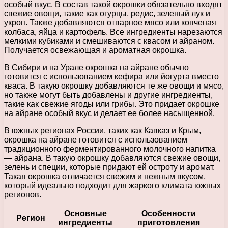
особый вкус. В состав такой окрошки обязательно входят
свежие овощи, такие как огурцы, редис, зеленый лук и
укроп. Также добавляются отварное мясо или копченая
колбаса, яйца и картофель. Все ингредиенты нарезаются
мелкими кубиками и смешиваются с квасом и айраном.
Получается освежающая и ароматная окрошка.
В Сибири и на Урале окрошка на айране обычно
готовится с использованием кефира или йогурта вместо
кваса. В такую окрошку добавляются те же овощи и мясо,
но также могут быть добавлены и другие ингредиенты,
такие как свежие ягоды или грибы. Это придает окрошке
на айране особый вкус и делает ее более насыщенной.
В южных регионах России, таких как Кавказ и Крым,
окрошка на айране готовится с использованием
традиционного ферментированного молочного напитка
— айрана. В такую окрошку добавляются свежие овощи,
зелень и специи, которые придают ей остроту и аромат.
Такая окрошка отличается свежим и нежным вкусом,
который идеально подходит для жаркого климата южных
регионов.
Основные
Особенности
Регион
ингредиенты
приготовления