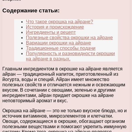
Содержание статьи:
Что такое окрошка на айране?
История и происхождение
Ингредиенты и рецепт
Полезные свойства окрошки на айране
Вариации окрошки на айране
Традиционные способы подачи
Популярность и разновидности окрошки
на айране в разных.
Главным ингредиентом в окрошке на айране является
айран — традиционный напиток, приготовленный из
йогурта, воды и специй. Айран имеет множество
полезных свойств и отличается нежным и освежающим
вкусом. В сочетании с овощами, зеленью и другими
ингредиентами, айран придает окрошке на айране
неповторимый аромат и вкус.
Окрошка на айране — это не только вкусное блюдо, но и
источник витаминов, микроэлементов и клетчатки.
Овощи, содержащиеся в окрошке, обогащают организм
полезными веществами и помогают укрепить иммунную
систему. Кроме того, окрошка на айране является