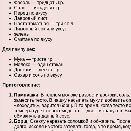
Фасоль — тридцать г.р.
Сало — пятьдесят г.р.
Перец по вкусу
Лавровый лист
Паста томатная — три ст. л.
Лимонный сок или уксус
зелень
Сметана по вкусу
Для пампушек:
Мука — триста г.р.
Молоко — один стакан
Дрожжи — десять г.р.
Сахар и соль по вкусу
Приготовление
:
Пампушки
: В теплом молоке развести дрожжи, соль,
замесить тесто. В чашку насыпать муку и добавить оп
«доходить», варится борщ. В то время, когда тесто в
температуре сто восемьдесят — двести градусов. Вы
обмакнуть в данный соус.
Борщ
: Свеклу нарезать соломкой и обжарить. После
долго, исходя из этого затевать тогда, в то время, 