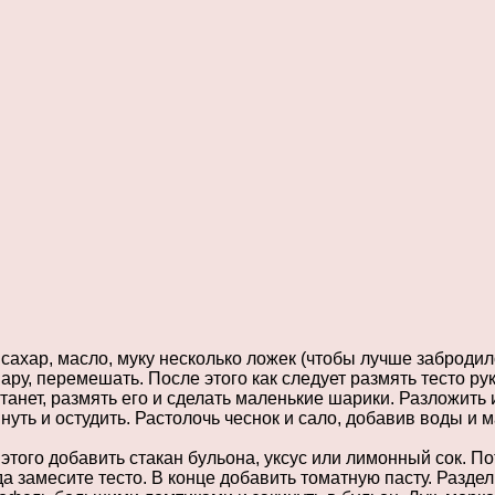
 сахар, масло, муку несколько ложек (чтобы лучше забродил
ару, перемешать. После этого как следует размять тесто ру
станет, размять его и сделать маленькие шарики. Разложить 
нуть и остудить. Растолочь чеснок и сало, добавив воды и
 этого добавить стакан бульона, уксус или лимонный сок. П
когда замесите тесто. В конце добавить томатную пасту. Раз