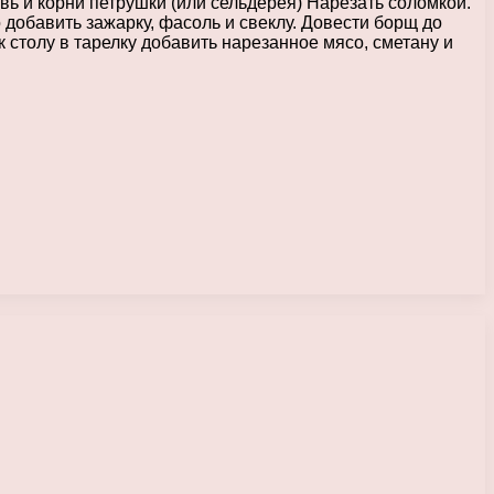
вь и корни петрушки (или сельдерея) Нарезать соломкой.
 добавить зажарку, фасоль и свеклу. Довести борщ до
к столу в тарелку добавить нарезанное мясо, сметану и