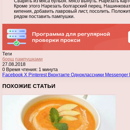
Сварить из мяса бульон. Мясо вынуть. Нарезать карт
Кроме этого Нарезать болгарский перец. Нашинковать
кипения, добавить лавровый лист, посолить. Положит
рядом поставить пампушки.
Теги
борщ
пампушками
27.08.2018
0
Время чтения: 1 минута
Facebook
X
Pinterest
Вконтакте
Одноклассники
Messenger
ПОХОЖИЕ СТАТЬИ