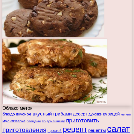
Облако меток
вкусный
грибами
курицей
десерт
блюдо
вкусное
духовке
легкий
приготовить
мультиварке
овощами
по-домашнему
салат
рецепт
приготовления
рецепты
простой