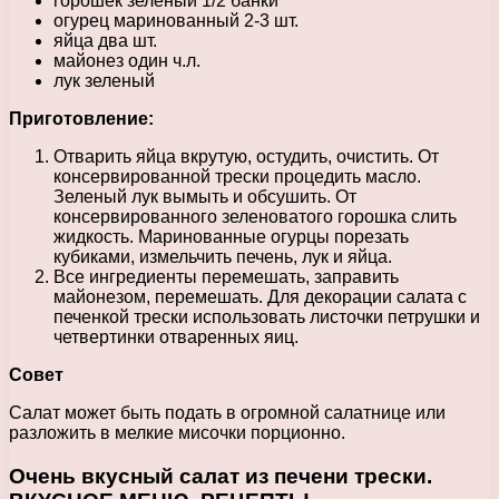
горошек зеленый 1/2 банки
огурец маринованный 2-3 шт.
яйца два шт.
майонез один ч.л.
лук зеленый
Приготовление:
Отварить яйца вкрутую, остудить, очистить. От
консервированной трески процедить масло.
Зеленый лук вымыть и обсушить. От
консервированного зеленоватого горошка слить
жидкость. Маринованные огурцы порезать
кубиками, измельчить печень, лук и яйца.
Все ингредиенты перемешать, заправить
майонезом, перемешать. Для декорации салата с
печенкой трески использовать листочки петрушки и
четвертинки отваренных яиц.
Совет
Салат может быть подать в огромной салатнице или
разложить в мелкие мисочки порционно.
Очень вкусный салат из печени трески.