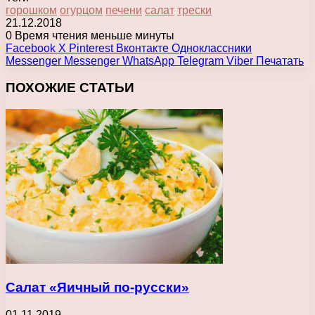
горошком
огурцом
печени
салат
трески
21.12.2018
0
Время чтения меньше минуты
Facebook
X
Pinterest
Вконтакте
Одноклассники
Messenger
Messenger
WhatsApp
Telegram
Viber
Печатать
ПОХОЖИЕ СТАТЬИ
Салат «Яичный по-русски»
01.11.2019