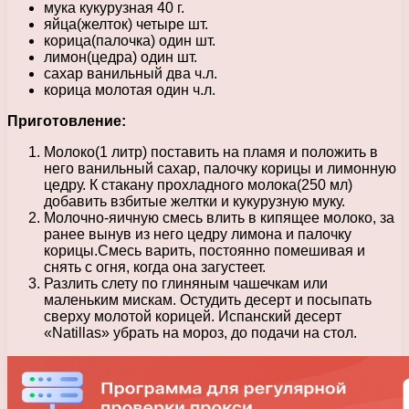
мука кукурузная 40 г.
яйца(желток) четыре шт.
корица(палочка) один шт.
лимон(цедра) один шт.
сахар ванильный два ч.л.
корица молотая один ч.л.
Приготовление:
Молоко(1 литр) поставить на пламя и положить в
него ванильный сахар, палочку корицы и лимонную
цедру. К стакану прохладного молока(250 мл)
добавить взбитые желтки и кукурузную муку.
Молочно-яичную смесь влить в кипящее молоко, за
ранее вынув из него цедру лимона и палочку
корицы.Смесь варить, постоянно помешивая и
снять с огня, когда она загустеет.
Разлить слету по глиняным чашечкам или
маленьким мискам. Остудить десерт и посыпать
сверху молотой корицей. Испанский десерт
«Natillas» убрать на мороз, до подачи на стол.