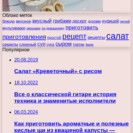
Облако меток
вкусный
грибами
курицей
десерт
блюдо
вкусное
духовке
легкий
приготовить
мультиварке
овощами
по-домашнему
салат
рецепт
приготовления
рецепты
простой
сыром
суп
секреты
слоеный
тортик
супа
филе
Популярное
20.08.2019
Салат «Креветочный» с рисом
18.10.2022
Все о классической гитаре история
техника и знаменитые исполнители
06.03.2024
Как приготовить ароматные и полезные
кислые щи из квашеной капусты —