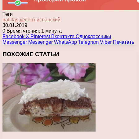
Теги
natillas
десерт
испанский
30.01.2019
0
Время чтения: 1 минута
Facebook
X
Pinterest
Вконтакте
Одноклассники
Messenger
Messenger
WhatsApp
Telegram
Viber
Печатать
ПОХОЖИЕ СТАТЬИ