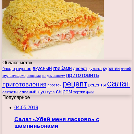
Облако меток
вкусный
грибами
курицей
десерт
блюдо
вкусное
духовке
легкий
приготовить
мультиварке
овощами
по-домашнему
салат
рецепт
приготовления
рецепты
простой
сыром
суп
секреты
слоеный
тортик
супа
филе
Популярное
04.05.2019
Салат «Убей меня ласково» с
шампиньонами