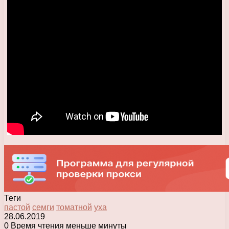
Теги
пастой
семги
томатной
уха
28.06.2019
0
Время чтения меньше минуты