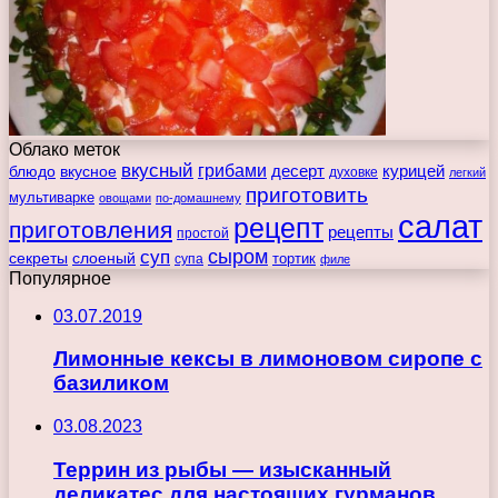
Облако меток
вкусный
грибами
курицей
десерт
блюдо
вкусное
духовке
легкий
приготовить
мультиварке
овощами
по-домашнему
салат
рецепт
приготовления
рецепты
простой
сыром
суп
секреты
слоеный
тортик
супа
филе
Популярное
03.07.2019
Лимонные кексы в лимоновом сиропе с
базиликом
03.08.2023
Террин из рыбы — изысканный
деликатес для настоящих гурманов