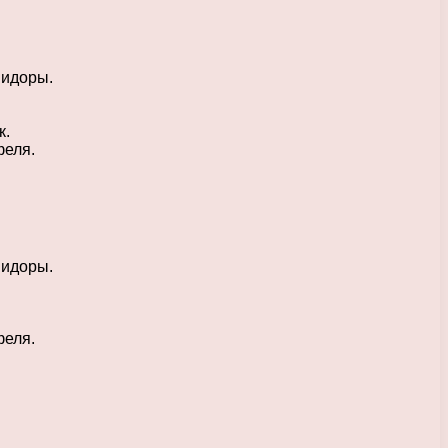
мидоры.
к.
феля.
мидоры.
феля.