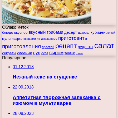
Облако меток
вкусный
грибами
курицей
десерт
блюдо
вкусное
духовке
легкий
приготовить
мультиварке
овощами
по-домашнему
салат
рецепт
приготовления
рецепты
простой
сыром
суп
секреты
слоеный
тортик
супа
филе
Популярное
01.12.2018
Нежный кекс на сгущенке
22.09.2018
Аппетитная творожная запеканка с
изюмом в мультиварке
28.08.2023