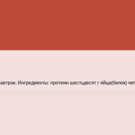
завтрак. Ингредиенты: протеин шестьдесят г яйца(белок) че