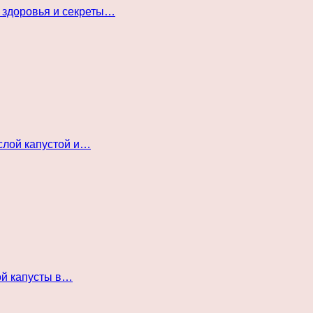
 здоровья и секреты…
слой капустой и…
ой капусты в…