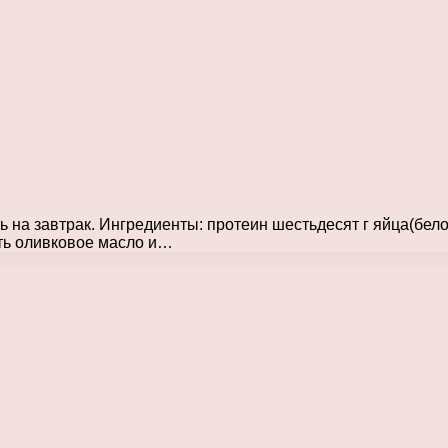
 на завтрак. Ингредиенты: протеин шестьдесят г яйца(белок
ть оливковое масло и…