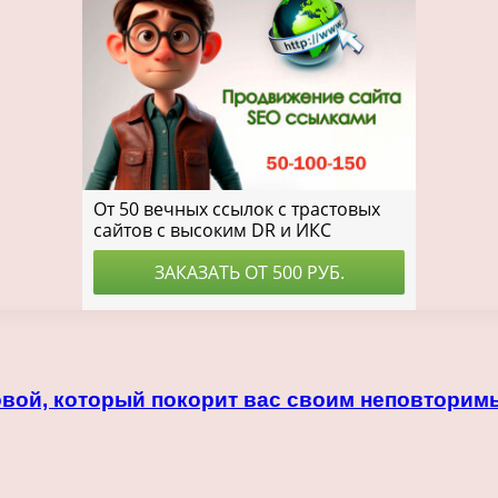
овой, который покорит вас своим неповторим