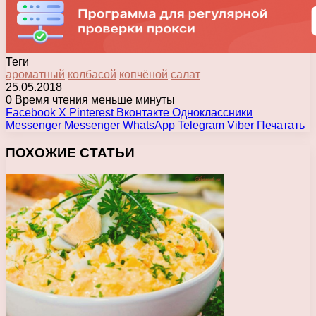
Теги
ароматный
колбасой
копчёной
салат
25.05.2018
0
Время чтения меньше минуты
Facebook
X
Pinterest
Вконтакте
Одноклассники
Messenger
Messenger
WhatsApp
Telegram
Viber
Печатать
ПОХОЖИЕ СТАТЬИ