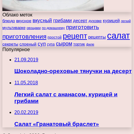
Облако меток
вкусный
грибами
курицей
десерт
блюдо
вкусное
духовке
легкий
приготовить
мультиварке
овощами
по-домашнему
салат
рецепт
приготовления
рецепты
простой
сыром
суп
секреты
слоеный
тортик
супа
филе
Популярное
21.09.2019
Шоколадно-ореховые тянучки на десерт
11.05.2018
Легкий салат с ананасом, курицей и
грибами
20.02.2019
Салат «Гранатовый браслет»