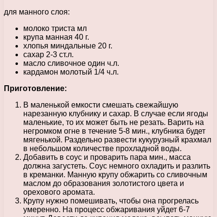
для манного слоя:
молоко триста мл
крупа манная 40 г.
хлопья миндальные 20 г.
сахар 2-3 ст.л.
масло сливочное один ч.л.
кардамон молотый 1/4 ч.л.
Приготовление:
В маленькой емкости смешать свежайшую
нарезанную клубнику и сахар. В случае если ягоды
маленькие, то их может быть не резать. Варить на
негромком огне в течение 5-8 мин., клубника будет
мягенькой. Раздельно развести кукурузный крахмал
в небольшом количестве прохладной воды.
Добавить в соус и проварить пара мин., масса
должна загустеть. Соус немного охладить и разлить
в креманки. Манную крупу обжарить со сливочным
маслом до образования золотистого цвета и
орехового аромата.
Крупу нужно помешивать, чтобы она прогрелась
умеренно. На процесс обжаривания уйдет 6-7