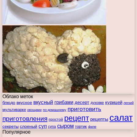
Облако меток
вкусный
грибами
курицей
десерт
блюдо
вкусное
духовке
легкий
приготовить
мультиварке
овощами
по-домашнему
салат
рецепт
приготовления
рецепты
простой
сыром
суп
секреты
слоеный
тортик
супа
филе
Популярное