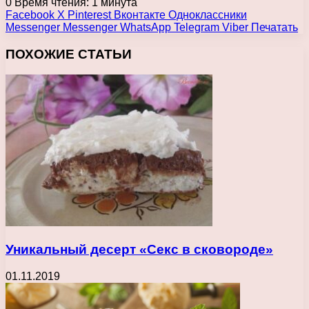
0
Время чтения: 1 минута
Facebook
X
Pinterest
Вконтакте
Одноклассники
Messenger
Messenger
WhatsApp
Telegram
Viber
Печатать
ПОХОЖИЕ СТАТЬИ
Уникальный десерт «Секс в сковороде»
01.11.2019