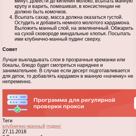
минут. Довести до кипения молоко, всыпать манную
крупу и варить, помешивая, в консистенции не
должно быть комочков.
Всыпать сахар, масса должна оказаться густой.
Остудить и добавить немного молотого кардамона.
Выложить манный слой, на земляничный. Обжарить
на сухой сковороде миндальные хлопья. Посыпать
ими клубнично-манный пудинг сверху.
Совет
Лучше выкладывать слои в прозрачные креманки или
бокалы, блюдо будет смотреться наряднее и
занимательнее. В случае если десерт подготавливается
для деток, то добавлять кардамон в манную «начинку» не
непременно.
Теги
клубнично-манный
пудинг
27.11.2018