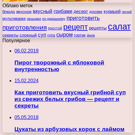
Облако меток
вкусный
грибами
курицей
десерт
блюдо
вкусное
духовке
легкий
приготовить
мультиварке
овощами
по-домашнему
салат
рецепт
приготовления
рецепты
простой
сыром
суп
секреты
слоеный
тортик
супа
филе
Популярное
06.02.2019
Пирог творожный с яблоковой
внутренностью
15.02.2024
Как приготовить вкусный грибной суп
из свежих белых грибов — рецепт и
секреты
05.05.2018
Цукаты из арбузовых корок с лаймом