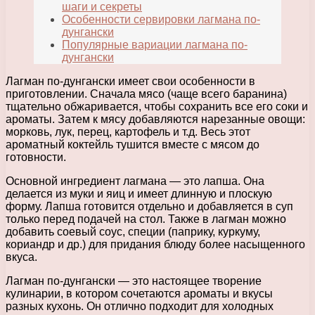
шаги и секреты
Особенности сервировки лагмана по-
дунгански
Популярные вариации лагмана по-
дунгански
Лагман по-дунгански имеет свои особенности в
приготовлении. Сначала мясо (чаще всего баранина)
тщательно обжаривается, чтобы сохранить все его соки и
ароматы. Затем к мясу добавляются нарезанные овощи:
морковь, лук, перец, картофель и т.д. Весь этот
ароматный коктейль тушится вместе с мясом до
готовности.
Основной ингредиент лагмана — это лапша. Она
делается из муки и яиц и имеет длинную и плоскую
форму. Лапша готовится отдельно и добавляется в суп
только перед подачей на стол. Также в лагман можно
добавить соевый соус, специи (паприку, куркуму,
кориандр и др.) для придания блюду более насыщенного
вкуса.
Лагман по-дунгански — это настоящее творение
кулинарии, в котором сочетаются ароматы и вкусы
разных кухонь. Он отлично подходит для холодных