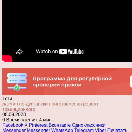
Теги
лагман
по-дунгански
приготовления
рецепт
традиционного
08.09.2023
0
Время чтения: 4 мин.
Facebook
X
Pinterest
Вконтакте
Одноклассники
Messenger
Messenger
WhatsApp
Telegram
Viber
Печатать