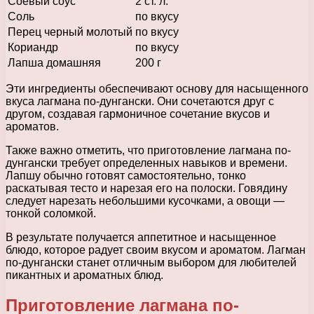
Соевый соус
2 ст. л.
Соль
по вкусу
Перец черный молотый
по вкусу
Кориандр
по вкусу
Лапша домашняя
200 г
Эти ингредиенты обеспечивают основу для насыщенного
вкуса лагмана по-дунгански. Они сочетаются друг с
другом, создавая гармоничное сочетание вкусов и
ароматов.
Также важно отметить, что приготовление лагмана по-
дунгански требует определенных навыков и времени.
Лапшу обычно готовят самостоятельно, тонко
раскатывая тесто и нарезая его на полоски. Говядину
следует нарезать небольшими кусочками, а овощи —
тонкой соломкой.
В результате получается аппетитное и насыщенное
блюдо, которое радует своим вкусом и ароматом. Лагман
по-дунгански станет отличным выбором для любителей
пикантных и ароматных блюд.
Приготовление лагмана по-