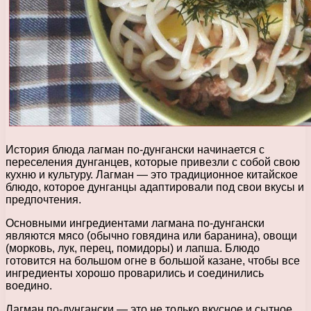
История блюда лагман по-дунгански начинается с
переселения дунганцев, которые привезли с собой свою
кухню и культуру. Лагман — это традиционное китайское
блюдо, которое дунганцы адаптировали под свои вкусы и
предпочтения.
Основными ингредиентами лагмана по-дунгански
являются мясо (обычно говядина или баранина), овощи
(морковь, лук, перец, помидоры) и лапша. Блюдо
готовится на большом огне в большой казане, чтобы все
ингредиенты хорошо проварились и соединились
воедино.
Лагман по-дунгански — это не только вкусное и сытное