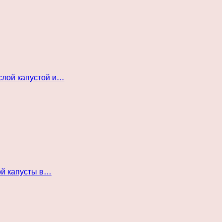
слой капустой и…
ой капусты в…