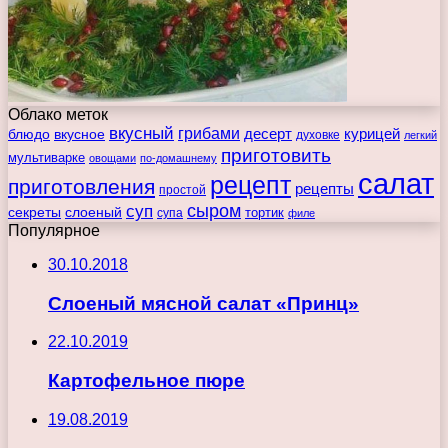
Облако меток
вкусный
грибами
курицей
десерт
блюдо
вкусное
духовке
легкий
приготовить
мультиварке
овощами
по-домашнему
салат
рецепт
приготовления
рецепты
простой
сыром
суп
секреты
слоеный
тортик
супа
филе
Популярное
30.10.2018
Слоеный мясной салат «Принц»
22.10.2019
Картофельное пюре
19.08.2019