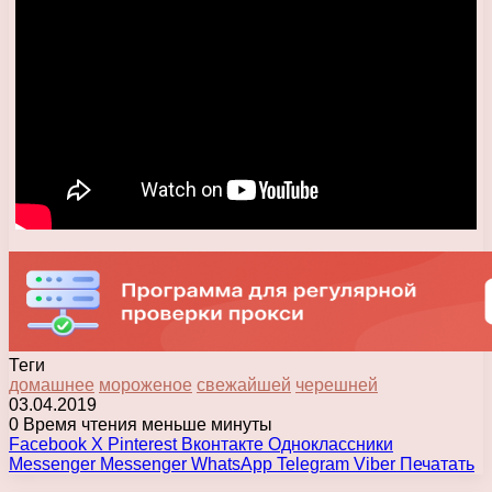
Теги
домашнее
мороженое
свежайшей
черешней
03.04.2019
0
Время чтения меньше минуты
Facebook
X
Pinterest
Вконтакте
Одноклассники
Messenger
Messenger
WhatsApp
Telegram
Viber
Печатать