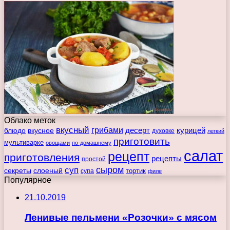
Облако меток
вкусный
грибами
курицей
десерт
блюдо
вкусное
духовке
легкий
приготовить
мультиварке
овощами
по-домашнему
салат
рецепт
приготовления
рецепты
простой
сыром
суп
секреты
слоеный
тортик
супа
филе
Популярное
21.10.2019
Ленивые пельмени «Розочки» с мясом