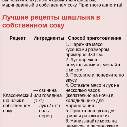
маринованный в собственном соку. Приятного аппетита!
Лучшие рецепты шашлыка в
собственном соку
Рецепт
Ингредиенты
Способ приготовления
1. Нарежьте мясо
кусочками размером
примерно 3×3 см.
2. Лук нарежьте
полукольцами и смешайте
с мясом.
3. Посолите и поперчите по
вкусу.
4. Оставьте мясо и лук на
— свинина
несколько часов
Классический
или говядина
(желательно на ночь) в
шашлык в
(1 кг)
холодильнике для
собственном
— лук (2 шт.)
маринования.
соку
— соль
5. Приготовьте угли для
— перец
гриля и разожгите их.
6. Нанизывайте мясо на
шампуры и расположите