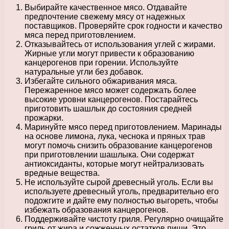
Выбирайте качественное мясо. Отдавайте
предпочтение свежему мясу от надежных
поставщиков. Проверяйте срок годности и качество
мяса перед приготовлением.
Отказывайтесь от использования углей с жирами.
Жирные угли могут привести к образованию
канцерогенов при горении. Используйте
натуральные угли без добавок.
Избегайте сильного обжаривания мяса.
Пережаренное мясо может содержать более
высокие уровни канцерогенов. Постарайтесь
приготовить шашлык до состояния средней
прожарки.
Маринуйте мясо перед приготовлением. Маринады
на основе лимона, лука, чеснока и пряных трав
могут помочь снизить образование канцерогенов
при приготовлении шашлыка. Они содержат
антиоксиданты, которые могут нейтрализовать
вредные вещества.
Не используйте сырой древесный уголь. Если вы
используете древесный уголь, предварительно его
подожгите и дайте ему полностью выгореть, чтобы
избежать образования канцерогенов.
Поддерживайте чистоту гриля. Регулярно очищайте
гриль от жира и сожженных остатков пищи. Это