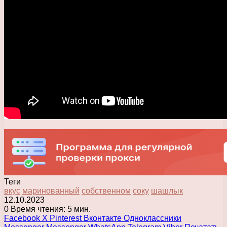
Теги
вкус
маринованный
собственном
соку
шашлык
12.10.2023
0
Время чтения: 5 мин.
Facebook
X
Pinterest
Вконтакте
Одноклассники