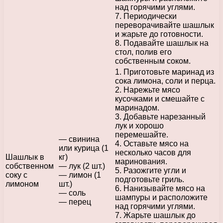
над горячими углями.
7. Периодически
переворачивайте шашлык
и жарьте до готовности.
8. Подавайте шашлык на
стол, полив его
собственным соком.
1. Приготовьте маринад из
сока лимона, соли и перца.
2. Нарежьте мясо
кусочками и смешайте с
маринадом.
3. Добавьте нарезанный
лук и хорошо
перемешайте.
— свинина
4. Оставьте мясо на
или курица (1
несколько часов для
Шашлык в
кг)
маринования.
собственном
— лук (2 шт.)
5. Разожгите угли и
соку с
— лимон (1
подготовьте гриль.
лимоном
шт.)
6. Нанизывайте мясо на
— соль
шампуры и расположите
— перец
над горячими углями.
7. Жарьте шашлык до