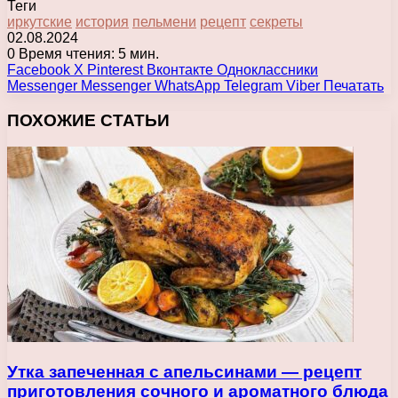
Теги
иркутские
история
пельмени
рецепт
секреты
02.08.2024
0
Время чтения: 5 мин.
Facebook
X
Pinterest
Вконтакте
Одноклассники
Messenger
Messenger
WhatsApp
Telegram
Viber
Печатать
ПОХОЖИЕ СТАТЬИ
Утка запеченная с апельсинами — рецепт
приготовления сочного и ароматного блюда