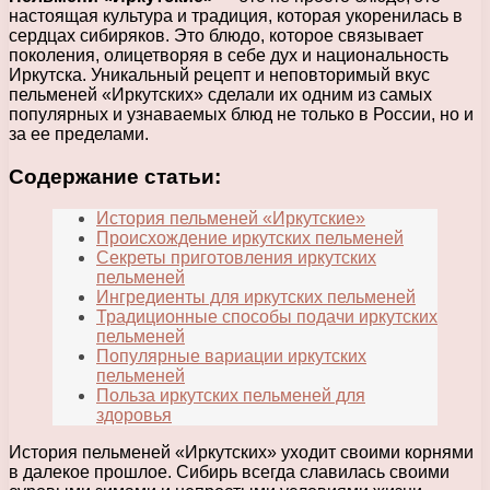
настоящая культура и традиция, которая укоренилась в
сердцах сибиряков. Это блюдо, которое связывает
поколения, олицетворяя в себе дух и национальность
Иркутска. Уникальный рецепт и неповторимый вкус
пельменей «Иркутских» сделали их одним из самых
популярных и узнаваемых блюд не только в России, но и
за ее пределами.
Содержание статьи:
История пельменей «Иркутские»
Происхождение иркутских пельменей
Секреты приготовления иркутских
пельменей
Ингредиенты для иркутских пельменей
Традиционные способы подачи иркутских
пельменей
Популярные вариации иркутских
пельменей
Польза иркутских пельменей для
здоровья
История пельменей «Иркутских» уходит своими корнями
в далекое прошлое. Сибирь всегда славилась своими