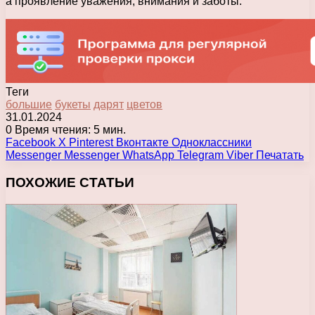
а проявление уважения, внимания и заботы.
Теги
большие
букеты
дарят
цветов
31.01.2024
0
Время чтения: 5 мин.
Facebook
X
Pinterest
Вконтакте
Одноклассники
Messenger
Messenger
WhatsApp
Telegram
Viber
Печатать
ПОХОЖИЕ СТАТЬИ