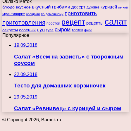
Облако меток
вкусный
грибами
курицей
десерт
блюдо
вкусное
духовке
легкий
приготовить
мультиварке
овощами
по-домашнему
салат
рецепт
приготовления
рецепты
простой
сыром
суп
секреты
слоеный
тортик
супа
филе
Популярное
19.09.2018
Салат «Всем на зависть» с творожным
соусом
22.09.2018
Тесто для домашних корзиночек
29.05.2019
Салат «Ревнивец» с курицей и сыром
© Copyright 2026, Bamok.ru